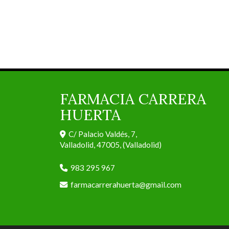
FARMACIA CARRERA
HUERTA
C/ Palacio Valdés, 7,
Valladolid
,
47005
,
(Valladolid)
983 295 967
farmacarrerahuerta
gmail.com