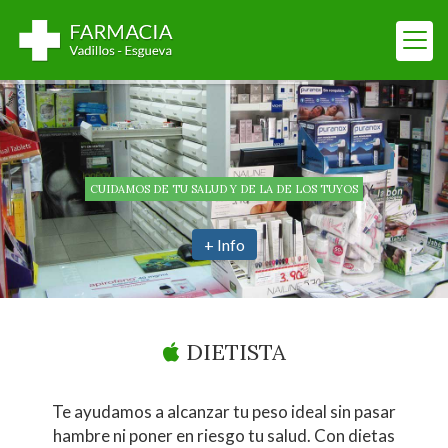
CUIDAMOS DE TU SALUD Y DE LA DE LOS TUYOS
+ Info
Farmacias en Vadillo
DIETISTA
Te ayudamos a alcanzar tu peso ideal sin pasar
hambre ni poner en riesgo tu salud. Con dietas