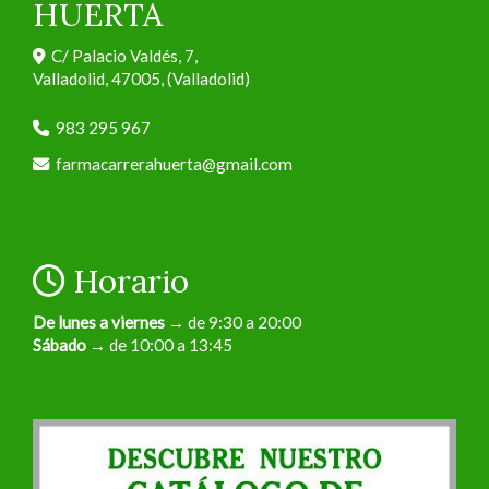
HUERTA
C/ Palacio Valdés, 7,
Valladolid
,
47005
,
(Valladolid)
983 295 967
farmacarrerahuerta
gmail.com
Horario
De lunes a viernes
→ de 9:30 a 20:00
Sábado
→ de 10:00 a 13:45