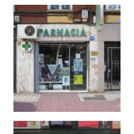
Farmacia Carrera
Ampliar
Huerta7
Farmacia Carrera
Ampliar
Huerta8