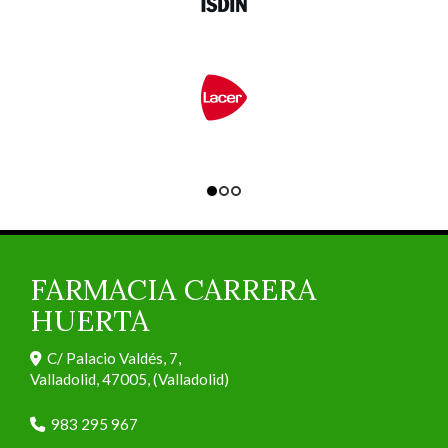
FARMACIA CARRERA
HUERTA
C/ Palacio Valdés, 7,
Valladolid
,
47005
,
(Valladolid)
983 295 967