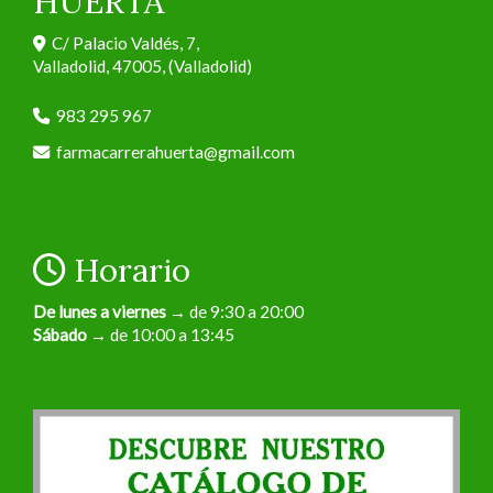
HUERTA
C/ Palacio Valdés, 7,
Valladolid
,
47005
,
(Valladolid)
983 295 967
farmacarrerahuerta
gmail.com
Horario
De lunes a viernes
→ de 9:30 a 20:00
Sábado
→ de 10:00 a 13:45